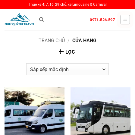
Bỏ
Thuê xe 4, 7, 16, 29 chỗ, xe Limousine & Carnival
qua
nội
0971.526.597
dung
TRANG CHỦ
/
CỬA HÀNG
LỌC