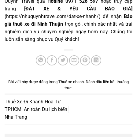
Quỳnh Travel qua
Hotline 0971 526 597
hoặc truy cập
trang
[ĐẶT XE & YÊU CẦU BÁO GIÁ]
(
https://nhuquynhtravel.com/dat-xe-nhanh/
) để nhận
Báo
giá thuê xe đi Ninh Thuận
trọn gói, chính xác nhất và trải
nghiệm dịch vụ chuyên nghiệp ngay hôm nay. Chúng tôi
luôn sẵn sàng phục vụ Quý khách!
Bài viết này được đăng trong
Thuê xe nhanh
. Đánh dấu
liên kết thường
trực
.
Thuê Xe Đi Khánh Hoà Từ
TPHCM: An toàn Du lịch biển
Nha Trang