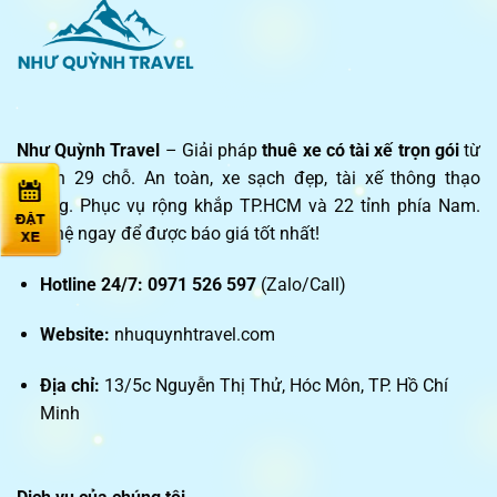
Như Quỳnh Travel
– Giải pháp
thuê xe có tài xế trọn gói
từ
4 đến 29 chỗ. An toàn, xe sạch đẹp, tài xế thông thạo
đường. Phục vụ rộng khắp TP.HCM và 22 tỉnh phía Nam.
Liên hệ ngay để được báo giá tốt nhất!
Hotline 24/7:
0971 526 597
(Zalo/Call)
Website:
nhuquynhtravel.com
Địa chỉ:
13/5c Nguyễn Thị Thử, Hóc Môn, TP. Hồ Chí
Minh