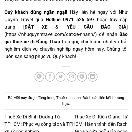
Quý khách đừng ngần ngại!
Hãy liên hệ ngay với Như
Quỳnh Travel qua
Hotline 0971 526 597
hoặc truy cập
trang
[ĐẶT XE & YÊU CẦU BÁO GIÁ]
(
https://nhuquynhtravel.com/dat-xe-nhanh/
) để nhận
Báo
giá thuê xe đi Đồng Tháp
trọn gói, chính xác nhất và trải
nghiệm dịch vụ chuyên nghiệp ngay hôm nay. Chúng tôi
luôn sẵn sàng phục vụ Quý khách!
Bài viết này được đăng trong
Thuê xe nhanh
. Đánh dấu
liên kết thường
trực
.
Thuê Xe Đi Bình Dương Từ
Thuê Xe Đi Kiên Giang Từ
TPHCM: Phục vụ công tác và
TPHCM: Hành trình đến Rạch
khu công nghiệp
Giá và cửa ngõ Đảo ngọc