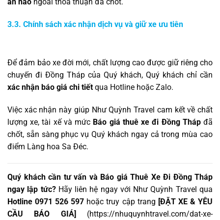
ẩn nào
ngoài thỏa thuận đã chốt.
3.3. Chính sách xác nhận dịch vụ và giữ xe ưu tiên
Để đảm bảo xe đời mới, chất lượng cao được giữ riêng cho
chuyến đi Đồng Tháp của Quý khách, Quý khách chỉ cần
xác nhận báo giá chi tiết
qua Hotline hoặc Zalo.
Việc xác nhận này giúp Như Quỳnh Travel cam kết về chất
lượng xe, tài xế và mức
Báo giá thuê xe đi Đồng Tháp
đã
chốt, sẵn sàng phục vụ Quý khách ngay cả trong mùa cao
điểm Làng hoa Sa Đéc.
Quý khách cần tư vấn và Báo giá Thuê Xe Đi Đồng Tháp
ngay lập tức?
Hãy liên hệ ngay với Như Quỳnh Travel qua
Hotline 0971 526 597
hoặc truy cập trang
[ĐẶT XE & YÊU
CẦU BÁO GIÁ]
(
https://nhuquynhtravel.com/dat-xe-