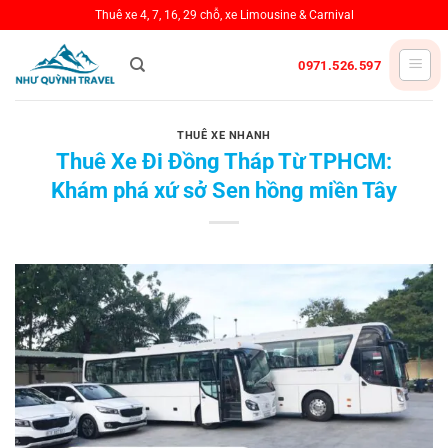
Bỏ
Thuê xe 4, 7, 16, 29 chỗ, xe Limousine & Carnival
qua
nội
0971.526.597
dung
THUÊ XE NHANH
Thuê Xe Đi Đồng Tháp Từ TPHCM:
Khám phá xứ sở Sen hồng miền Tây