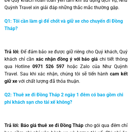
Để Quý khách hoàn toàn yên tâm khi sử dụng dịch vụ, Như
Quỳnh Travel xin giải đáp những thắc mắc thường gặp.
Q1: Tôi cần làm gì để chốt và giữ xe cho chuyến đi Đồng
Tháp?
Trả lời:
Để đảm bảo xe được giữ riêng cho Quý khách, Quý
khách chỉ cần
xác nhận đồng ý với báo giá
chi tiết thông
qua Hotline
0971 526 597
hoặc Zalo của Như Quỳnh
Travel. Sau khi xác nhận, chúng tôi sẽ tiến hành
cam kết
giữ xe
với chất lượng đã thỏa thuận.
Q2: Thuê xe đi Đồng Tháp 2 ngày 1 đêm có bao gồm chi
phí khách sạn cho tài xế không?
Trả lời:
Báo giá thuê xe đi Đồng Tháp
cho gói qua đêm chỉ