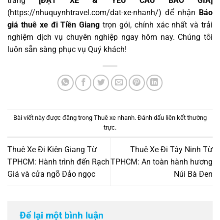
trang
[ĐẶT XE & YÊU CẦU BÁO GIÁ]
(
https://nhuquynhtravel.com/dat-xe-nhanh/
) để nhận
Báo
giá thuê xe đi Tiền Giang
trọn gói, chính xác nhất và trải
nghiệm dịch vụ chuyên nghiệp ngay hôm nay. Chúng tôi
luôn sẵn sàng phục vụ Quý khách!
Bài viết này được đăng trong
Thuê xe nhanh
. Đánh dấu
liên kết thường
trực
.
Thuê Xe Đi Kiên Giang Từ
Thuê Xe Đi Tây Ninh Từ
TPHCM: Hành trình đến Rạch
TPHCM: An toàn hành hương
Giá và cửa ngõ Đảo ngọc
Núi Bà Đen
Để lại một bình luận