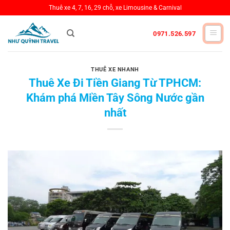
Bỏ
Thuê xe 4, 7, 16, 29 chỗ, xe Limousine & Carnival
qua
nội
0971.526.597
dung
THUÊ XE NHANH
Thuê Xe Đi Tiền Giang Từ TPHCM:
Khám phá Miền Tây Sông Nước gần
nhất